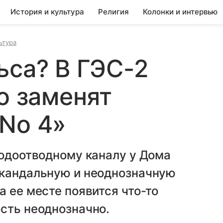
История и культура
Религия
Колонки и интервью
ьтура
ьса? В ГЭС-2
о заменят
No 4»
Водоотводному каналу у Дома
скандальную и неоднозначную
а ее месте появится что-то
сть неоднозначно.