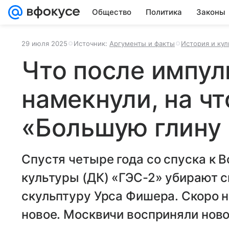
Общество
Политика
Законы
29 июля 2025
Источник:
Аргументы и факты
История и кул
Что после импул
намекнули, на чт
«Большую глину 
Спустя четыре года со спуска к 
культуры (ДК) «ГЭС-2» убирают 
скульптуру Урса Фишера. Скоро н
новое. Москвичи восприняли ново