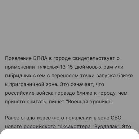
Появление БПЛА в городе свидетельствует о
применении тяжелых 13-15-дюймовых рам или
гибридных схем с переносом точки запуска ближе
к приграничной зоне. Это означает, что
российские войска гораздо ближе к городу, чем
принято считать, пишет "Военная хроника".
Ранее стало известно о появлении в зоне СВО
нового российского гексакоптера "Вурдалак". Это
военная модификация гражданского грузового