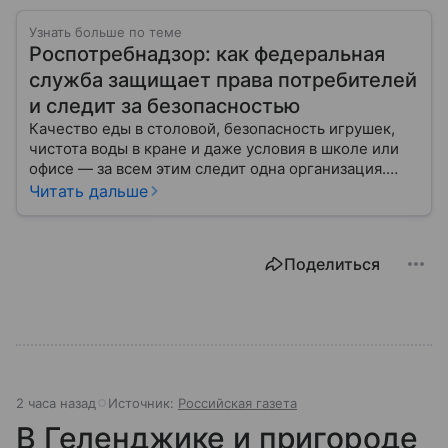
Узнать больше по теме
Роспотребнадзор: как федеральная
служба защищает права потребителей
и следит за безопасностью
Качество еды в столовой, безопасность игрушек,
чистота воды в кране и даже условия в школе или
офисе — за всем этим следит одна организация.
Роспотребнадзор — федеральная служба, которая
Читать дальше
защищает права потребителей и следит за
санитарной безопасностью. В статье расскажем, как
устроена эта служба, чем она занимается и почему
Поделиться
её работа важна для каждого жителя России.
2 часа назад
Источник:
Российская газета
В Геленджике и пригороде