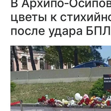
В Архипо‐Осипо
цветы к стихий
после удара БП