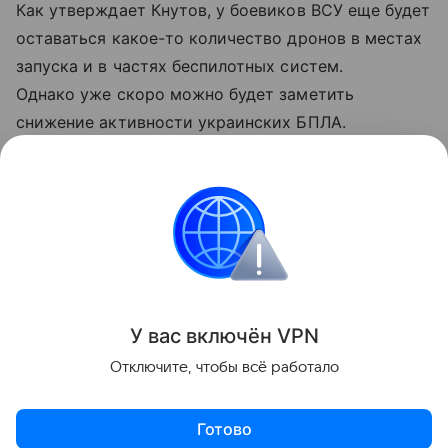
Как утверждает Кнутов, у боевиков ВСУ еще будет
оставаться какое-то количество дронов в местах
запуска и в частях беспилотных систем.
Однако уже скоро можно будет заметить
снижение активности украинских БПЛА.
Проблемы должны коснуться в первую очередь
летательных аппаратов средней и высокой
дальности.
Украина
Россия
Армия
Внешняя политик
Поделиться
У вас включ
ён
V
P
N
Отключите, чтобы всё работало
Готово