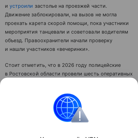
и
устроили
застолье на проезжей части.
Движение заблокировали, на вызов не могла
проехать карета скорой помощи, пока участники
мероприятия танцевали и советовали водителям
объезд. Правоохранители начали проверку
и нашли участников «вечеринки».
Стоит отметить, что в 2026 году полицейские
в Ростовской области провели шесть оперативных
мероприятий «Табор» — к административной
ответственности привлекли 490 человек
и одного — к уголовной.
Россия
Ростовская область
правоохранител
Поделиться