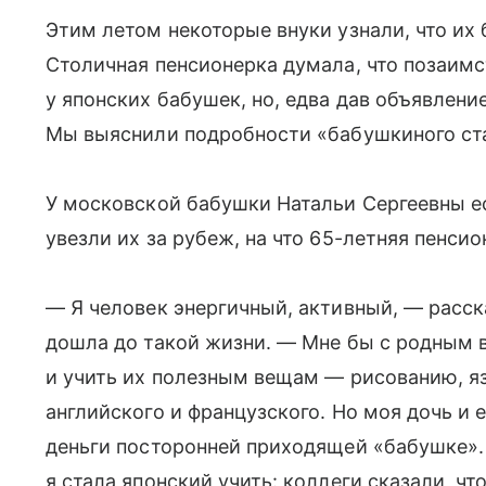
Этим летом некоторые внуки узнали, что их
Столичная пенсионерка думала, что позаим
у японских бабушек, но, едва дав объявлени
Мы выяснили подробности «бабушкиного ста
У московской бабушки Натальи Сергеевны ес
увезли их за рубеж, на что 65-летняя пенсио
— Я человек энергичный, активный, — расск
дошла до такой жизни. — Мне бы с родным в
и учить их полезным вещам — рисованию, я
английского и французского. Но моя дочь и
деньги посторонней приходящей «бабушке». О
я стала японский учить: коллеги сказали, чт