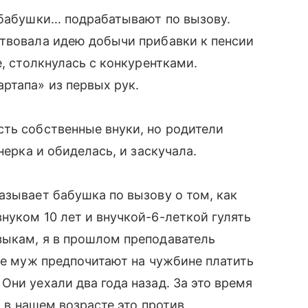
 бабушки… подрабатывают по вызову.
ствовала идею добычи прибавки к пенсии
е, столкнулась с конкурентками.
ртапа» из первых рук.
ть собственные внуки, но родители
нерка и обиделась, и заскучала.
азывает бабушка по вызову о том, как
нуком 10 лет и внучкой-6-леткой гулять
зыкам, я в прошлом преподаватель
 ее муж предпочитают на чужбине платить
ни уехали два года назад. За это время
о в нашем возрасте это против