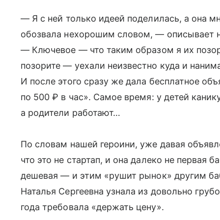
— Я с ней только идеей поделилась, а она м
обозвала нехорошим словом, — описывает н
— Ключевое — что таким образом я их позор
позорите — уехали неизвестно куда и наним
И после этого сразу же дала бесплатное об
по 500 ₽ в час». Самое время: у детей кани
а родители работают…
По словам нашей героини, уже давая объявл
что это не стартап, и она далеко не первая 
дешевая — и этим «рушит рынок» другим ба
Наталья Сергеевна узнала из довольно грубог
года требовала «держать цену».