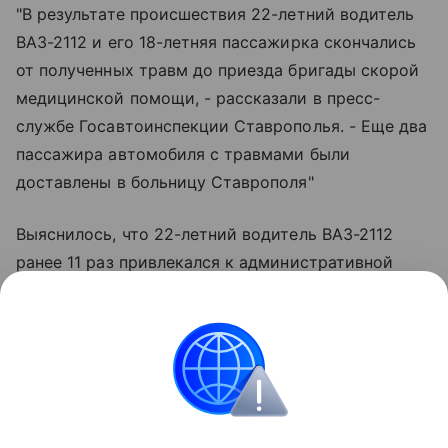
"В результате происшествия 22-летний водитель
ВАЗ-2112 и его 18-летняя пассажирка скончались
от полученных травм до приезда бригады скорой
медицинской помощи, - рассказали в пресс-
службе Госавтоинспекции Ставрополья. - Еще два
пассажира автомобиля с травмами были
доставлены в больницу Ставрополя"
Выяснилось, что 22-летний водитель ВАЗ-2112
ранее 11 раз привлекался к административной
ответственности за нарушения правил дорожного
движения. Экспертиза определит, был ли молодой
человек трезв в момент аварии. Сейчас
сотрудники Госавтоинпсекции устанавливают все
обстоятельства и причины произошедшего.