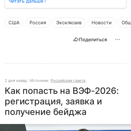
жизни каждого гражданина: от образования и
Читать дальше
медицины до налогов и внешней политики. В статье
разберем, как устроена Дума.
США
Россия
Эксклюзив
Новости
Общ
Поделиться
2 дня назад
Источник:
Российская газета
Как попасть на ВЭФ-2026:
регистрация, заявка и
получение бейджа