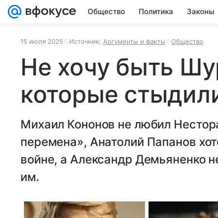
Общество
Политика
Законы
15 июля 2025
Источник:
Аргументы и факты
Общество
Не хочу быть Шу
которые стыдили
Михаил Кононов не любил Нестор
перемена», Анатолий Папанов хот
войне, а Александр Демьяненко н
им.