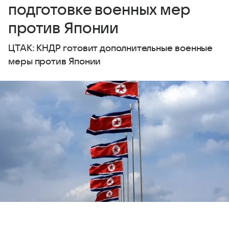
подготовке военных мер
против Японии
ЦТАК: КНДР готовит дополнительные военные
меры против Японии
Выберите комментарий
Выберите комментарий
Выберите комментарий
Источник:
Flickr