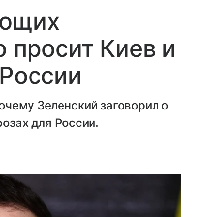
ающих
о просит Киев и
 России
очему Зеленский заговорил о
розах для России.