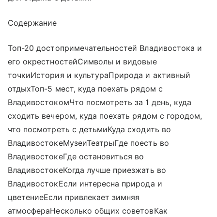
Содержание
Топ-20 достопримечательностей Владивостока и
его окрестностейСимволы и видовые
точкиИстория и культураПрирода и активный
отдыхТоп-5 мест, куда поехать рядом с
ВладивостокомЧто посмотреть за 1 день, куда
сходить вечером, куда поехать рядом с городом,
что посмотреть с детьмиКуда сходить во
ВладивостокеМузеиТеатрыГде поесть во
ВладивостокеГде остановиться во
ВладивостокеКогда лучше приезжать во
ВладивостокЕсли интересна природа и
цветениеЕсли привлекает зимняя
атмосфераНесколько общих советовКак