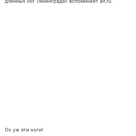
длинных ног Ленинграда» вспоминает aif.ru.
Ох уж эти ноги!