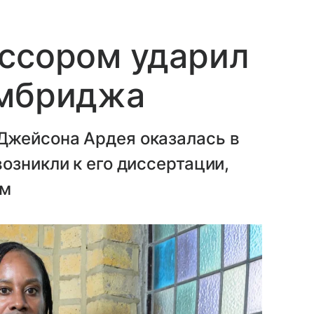
ессором ударил
ембриджа
Джейсона Ардея оказалась в
озникли к его диссертации,
ам