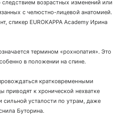
о следствием возрастных изменений или
язанных с челюстно-лицевой анатомией.
донт, спикер EUROKAPPA Academy Ирина
означается термином «рохнопатия». Это
собенно в положении на спине.
опровождаться кратковременными
ы приводят к хронической нехватке
и сильной усталости по утрам, даже
снила Буторина.