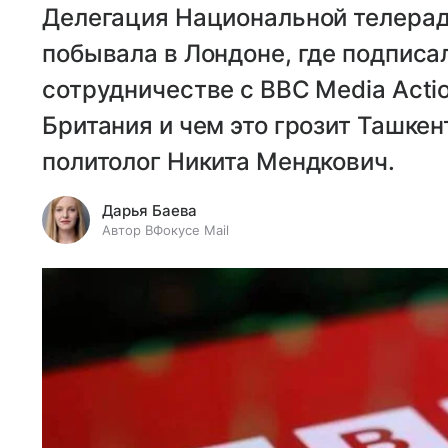
Делегация Национальной телера
побывала в Лондоне, где подпис
сотрудничестве с BBC Media Acti
Британия и чем это грозит Ташкен
политолог Никита Мендкович.
Дарья Баева
Автор ВФокусе Mail