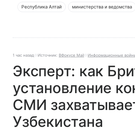
Республика Алтай
министерства и ведомства
1 час назад
Источник:
ВФокусе Mail
Информационные войн
Эксперт: как Бр
установление ко
СМИ захватывае
Узбекистана