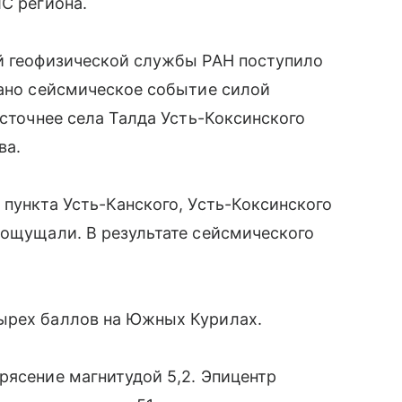
ЧС региона.
ой геофизической службы РАН поступило
вано сейсмическое событие силой
осточнее села Талда Усть-Коксинского
ва.
 пункта Усть-Канского, Усть-Коксинского
 ощущали. В результате сейсмического
ырех баллов на Южных Курилах.
рясение магнитудой 5,2. Эпицентр