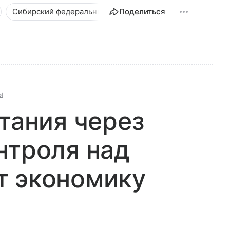
Сибирский федеральный округ
Поделиться
Новости
ы
итания через
нтроля над
т экономику