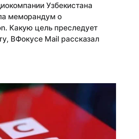
диокомпании Узбекистана
ала меморандум о
on. Какую цель преследует
ту, ВФокусе Mail рассказал