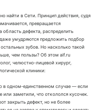
о найти в Сети. Принцип действия, судя
азмачивается, превращается
на область дефекта, распределить
 даже умудряются предложить подбор
 остальных зубов. Но насколько такой
ьше, чем пользы? Об этом aif.ru
олог, челюстно-лицевой хирург,
логической клиники:
о в одном-единственном случае — если
е или заметили, что откололся кусочек.
от закрыть дефект, но не более
аться на завтра к стоматологу и сделать