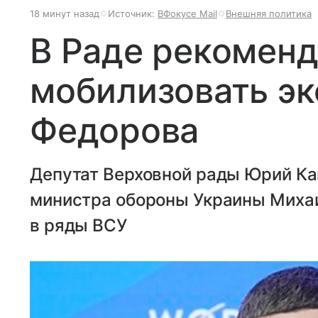
18 минут назад
Источник:
ВФокусе Mail
Внешняя политика
В Раде рекомен
мобилизовать э
Федорова
Депутат Верховной рады Юрий Ка
министра обороны Украины Миха
в ряды ВСУ