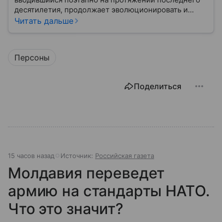
десятилетия, продолжает эволюционировать и
оказывать существенное влияние на деятельность
Читать дальше
неправительственных организаций, медиа и
частных лиц. Наша статья представляет собой
попытку всестороннего и сбалансированного
Персоны
анализа этого явления: его юридических оснований,
практических последствий, исторического
контекста и ключевых споров вокруг него.
Поделиться
15 часов назад
Источник:
Российская газета
Молдавия переведет
армию на стандарты НАТО.
Что это значит?