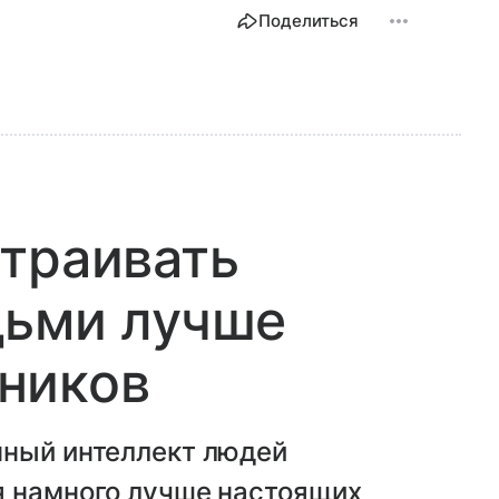
Поделиться
траивать
дьми лучше
ников
нный интеллект людей
я намного лучше настоящих