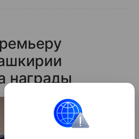
ремьеру
Башкирии
а награды