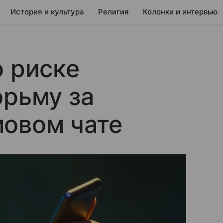
История и культура
Религия
Колонки и интервью
о риске
юрьму за
мовом чате