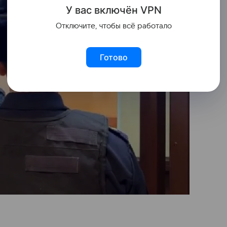
У вас включ
ён
V
P
N
Отключите, чтобы всё работало
Готово