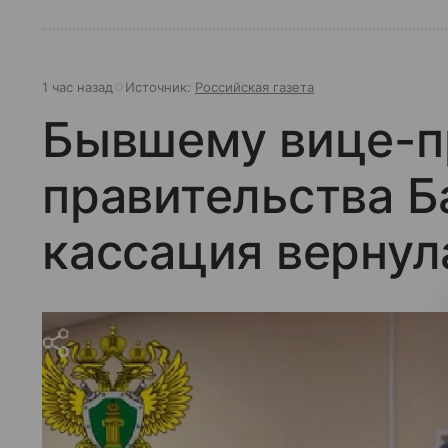
1 час назад
Источник:
Российская газета
Бывшему вице-п
правительства 
кассация вернул