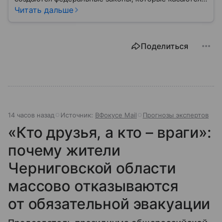
жизни каждого гражданина: от образования и
Читать дальше
медицины до налогов и внешней политики. В статье
разберем, как устроена Дума.
Поделиться
14 часов назад
Источник:
ВФокусе Mail
Прогнозы экспертов
«Кто друзья, а кто – враги»:
почему жители
Черниговской области
массово отказываются
от обязательной эвакуации