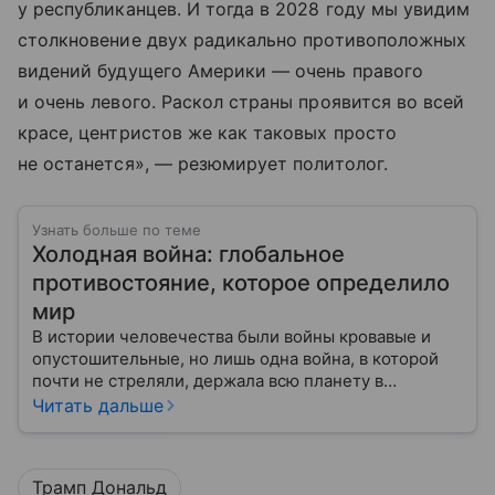
у республиканцев. И тогда в 2028 году мы увидим
столкновение двух радикально противоположных
видений будущего Америки — очень правого
и очень левого. Раскол страны проявится во всей
красе, центристов же как таковых просто
не останется», — резюмирует политолог.
Узнать больше по теме
Холодная война: глобальное
противостояние, которое определило
мир
В истории человечества были войны кровавые и
опустошительные, но лишь одна война, в которой
почти не стреляли, держала всю планету в
напряжении более четырех десятилетий. Холодная
Читать дальше
война — это уникальный период глобального
противостояния, где главным оружием были не
танки и винтовки, а идеология, пропаганда и
Трамп Дональд
ядерный арсенал. Это была битва двух