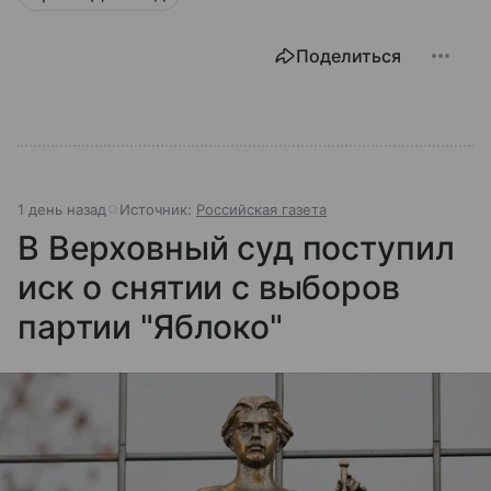
сверхдержав, СССР и США, и двух непримиримых
систем — социалистической и капиталистической.
Поделиться
Расскажем, почему Холодная война стала
центральным событием XX века, как она
начиналась, развивалась и почему ее итоги до сих
пор влияют на мировую политику.
1 день назад
Источник:
Российская газета
В Верховный суд поступил
иск о снятии с выборов
партии "Яблоко"