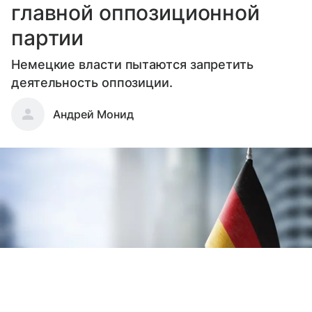
главной оппозиционной
партии
Немецкие власти пытаются запретить
деятельность оппозиции.
Андрей Монид
Выберите комментарий
Выберите комментарий
Выберите комментарий
Информация полезная и актуальная
Информация полезная и актуальная
Информация полезная и актуальная