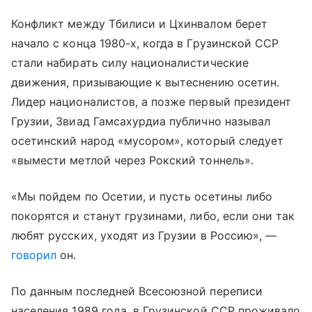
Конфликт между Тбилиси и Цхинвалом берет
начало с конца 1980-х, когда в Грузинской ССР
стали набирать силу националистические
движения, призывающие к вытеснению осетин.
Лидер националистов, а позже первый президент
Грузии, Звиад Гамсахурдиа публично называл
осетинский народ «мусором», который следует
«вымести метлой через Рокский тоннель».
«Мы пойдем по Осетии, и пусть осетины либо
покорятся и станут грузинами, либо, если они так
любят русских, уходят из Грузии в Россию», —
говорил
он.
По данным последней Всесоюзной переписи
населения 1989 года, в Грузинской ССР проживало