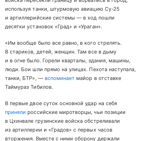
войска пересекли границу и ворвались в город,
используя танки, штурмовую авиацию Су-25
и артиллерийские системы — в ход пошли
десятки установок «Град» и «Ураган».
«Им вообще было все равно, в кого стрелять.
В стариков, детей, женщин. Там все в дыму
и в огне было. Горели кварталы, здания, машины,
люди. Бои шли прямо на улицах. Пехота наступала,
танки, БТР», —
вспоминает
майор в отставке
Таймураз Тибилов.
В первые двое суток основной удар на себя
приняли
российские миротворцы, чьи позиции
в Цхинвале грузинские войска обстреливали
из артиллерии и «Градов» с первых часов
вторжения. Вместе с ними оборону держали