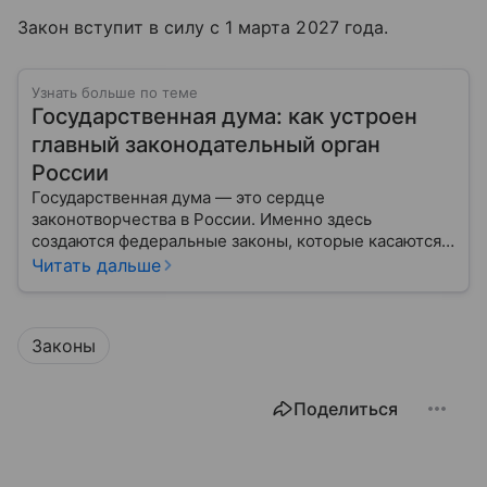
Закон вступит в силу с 1 марта 2027 года.
Узнать больше по теме
Государственная дума: как устроен
главный законодательный орган
России
Государственная дума — это сердце
законотворчества в России. Именно здесь
создаются федеральные законы, которые касаются
жизни каждого гражданина: от образования и
Читать дальше
медицины до налогов и внешней политики. В статье
разберем, как устроена Дума.
Законы
Поделиться