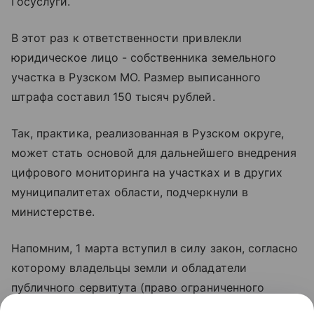
Госуслуги.
В этот раз к ответственности привлекли
юридическое лицо - собственника земельного
участка в Рузском МО. Размер выписанного
штрафа составил 150 тысяч рублей.
Так, практика, реализованная в Рузском округе,
может стать основой для дальнейшего внедрения
цифрового мониторинга на участках и в других
муниципалитетах области, подчеркнули в
министерстве.
Напомним, 1 марта вступил в силу закон, согласно
которому владельцы земли и обладатели
публичного сервитута (право ограниченного
пользования землей в государственных или