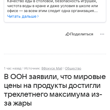
Качество еды в столовой, безопасность игрушек,
чистота воды в кране и даже условия в школе или
офисе — за всем этим следит одна организация.
Роспотребнадзор — федеральная служба, которая
Читать дальше
защищает права потребителей и следит за
санитарной безопасностью. В статье расскажем, как
устроена эта служба, чем она занимается и почему
Поделиться
её работа важна для каждого жителя России.
1 час назад
Источник:
ВФокусе Mail
Общество
В ООН заявили, что мировые
цены на продукты достигли
трехлетнего максимума из-
за жары