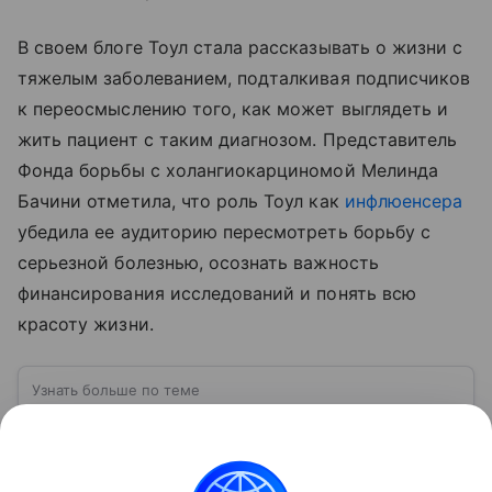
В своем блоге Тоул стала рассказывать о жизни с
тяжелым заболеванием, подталкивая подписчиков
к переосмыслению того, как может выглядеть и
жить пациент с таким диагнозом. Представитель
Фонда борьбы с холангиокарциномой Мелинда
Бачини отметила, что роль Тоул как
инфлюенсера
убедила ее аудиторию пересмотреть борьбу с
серьезной болезнью, осознать важность
финансирования исследований и понять всю
красоту жизни.
Узнать больше по теме
Инфлюенсер: больше, чем просто
блогер
Сегодня инфлюенсер — не просто блогер, а
ключевая фигура в маркетинге, бизнесе и даже