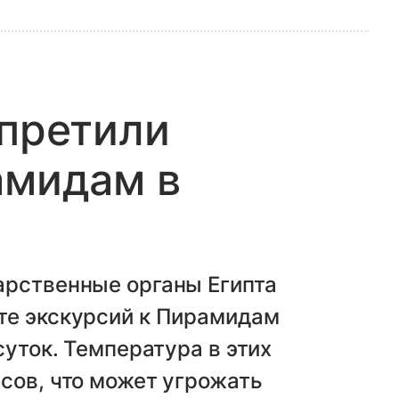
апретили
амидам в
арственные органы Египта
те экскурсий к Пирамидам
суток. Температура в этих
сов, что может угрожать