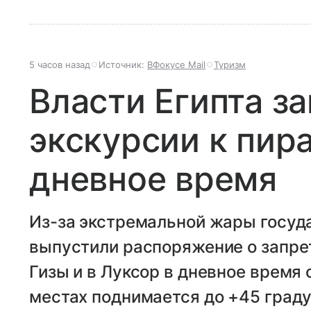
5 часов назад
Источник:
ВФокусе Mail
Туризм
Власти Египта з
экскурсии к пир
дневное время
Из-за экстремальной жары госуд
выпустили распоряжение о запре
Гизы и в Луксор в дневное время 
местах поднимается до +45 граду