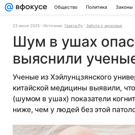
Общество
Политика
Законы
23 июня 2025
Источник:
Газета.Ру
Забота о здоровье
Шум в ушах опас
выяснили учены
Ученые из Хэйлунцзянского унив
китайской медицины выявили, чт
(шумом в ушах) показатели когни
ниже, чем у людей без этой патол