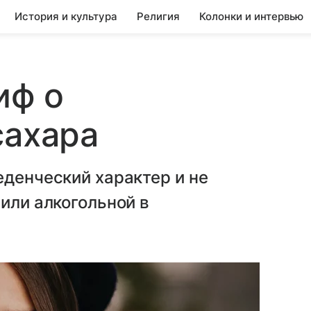
История и культура
Религия
Колонки и интервью
иф о
сахара
еденческий характер и не
или алкогольной в