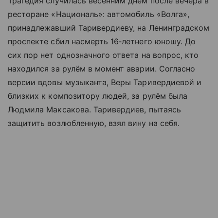
Трагедия случилась весенним днём после вечера в
ресторане «Националь»: автомобиль «Волга»,
принадлежавший Таривердиеву, на Ленинградском
проспекте сбил насмерть 16‑летнего юношу. До
сих пор нет однозначного ответа на вопрос, кто
находился за рулём в момент аварии. Согласно
версии вдовы музыканта, Веры Таривердиевой и
близких к композитору людей, за рулём была
Людмила Максакова. Таривердиев, пытаясь
защитить возлюбленную, взял вину на себя.