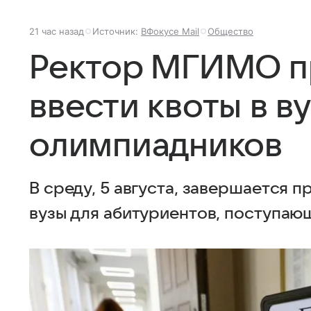
21 час назад
Источник:
ВФокусе Mail
Общество
Ректор МГИМО п
ввести квоты в ву
олимпиадников
В среду, 5 августа, завершается п
вузы для абитуриентов, поступающ