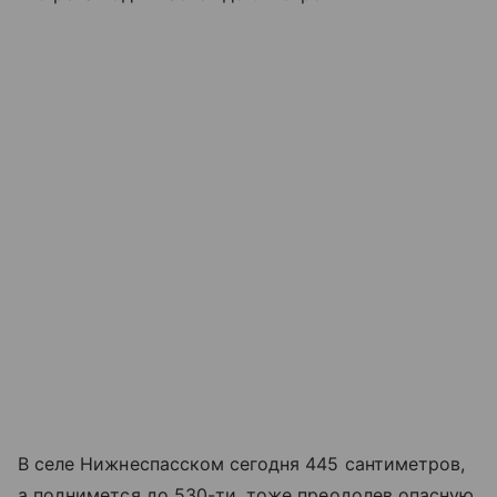
В селе Нижнеспасском сегодня 445 сантиметров,
а поднимется до 530-ти, тоже преодолев опасную