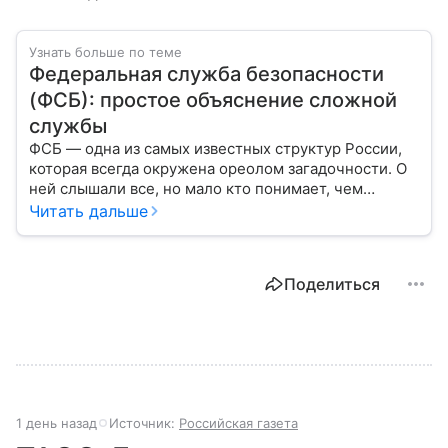
Узнать больше по теме
Федеральная служба безопасности
(ФСБ): простое объяснение сложной
службы
ФСБ — одна из самых известных структур России,
которая всегда окружена ореолом загадочности. О
ней слышали все, но мало кто понимает, чем
именно занимается Федеральная служба
Читать дальше
безопасности, как устроена ее работа, подробнее —
в материале.
Поделиться
1 день назад
Источник:
Российская газета