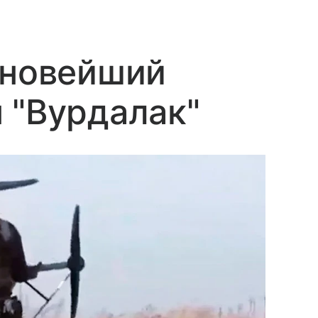
 новейший
 "Вурдалак"