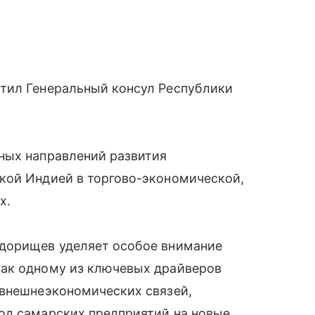
тил Генеральный консул Республики
ных направлений развития
кой Индией в торгово-экономической,
х.
едорищев уделяет особое внимание
как одному из ключевых драйверов
 внешнеэкономических связей,
од самарских предприятий на новые