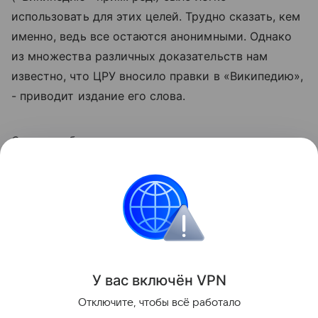
использовать для этих целей. Трудно сказать, кем
именно, ведь все остаются анонимными. Однако
из множества различных доказательств нам
известно, что ЦРУ вносило правки в «Википедию»,
- приводит издание его слова.
Сэнгер добавил, что сожалеет о том, что не
внедрил меры предосторожности в проект для
защиты с пропагандой.
США
Инфовойны
Новости
Поделиться
У вас включ
ён
V
P
N
Отключите, чтобы всё работало