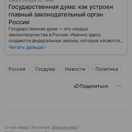
Узнать больше по теме
Государственная дума: как устроен
главный законодательный орган
России
Государственная дума — это сердце
законотворчества в России. Именно здесь
создаются федеральные законы, которые касаются
жизни каждого гражданина: от образования и
Читать дальше
медицины до налогов и внешней политики. В статье
разберем, как устроена Дума.
Россия
Госдума
Новости
Политика
Поделиться
21 час назад
Источник:
ВФокусе Mail