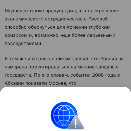
Медведев также предупредил, что прекращение
экономического сотрудничества с Россией
способно обернуться для Армении глубоким
кризисом и, возможно, еще более серьезными
последствиями.
В том же интервью политик заявил, что Россия не
намерена ориентироваться на мнение западных
государств. По его словам, события 2008 года в
Абхазии показали Москве, что
внешнеполитические решения не следует
принимать с оглядкой на позицию зарубежных
стран.
Армения
Грузия
Россия
Медведев Дмит