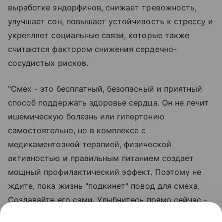
выработке эндорфинов, снижает тревожность,
улучшает сон, повышает устойчивость к стрессу и
укрепляет социальные связи, которые также
считаются фактором снижения сердечно-
сосудистых рисков.
"Смех - это бесплатный, безопасный и приятный
способ поддержать здоровье сердца. Он не лечит
ишемическую болезнь или гипертонию
самостоятельно, но в комплексе с
медикаментозной терапией, физической
активностью и правильным питанием создает
мощный профилактический эффект. Поэтому не
ждите, пока жизнь "подкинет" повод для смеха.
Создавайте его сами. Улыбнитесь прямо сейчас -
это уже первый шаг к здоровью", - заключил