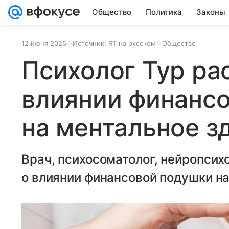
Общество
Политика
Законы
12 июня 2025
Источник:
RT на русском
Общество
Психолог Тур ра
влиянии финанс
на ментальное з
Врач, психосоматолог, нейропсих
о влиянии финансовой подушки на