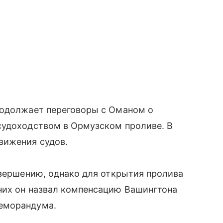
родолжает переговоры с Оманом о
судоходством в Ормузском проливе. В
вижения судов.
авершению, однако для открытия пролива
них он назвал компенсацию Вашингтона
еморандума.