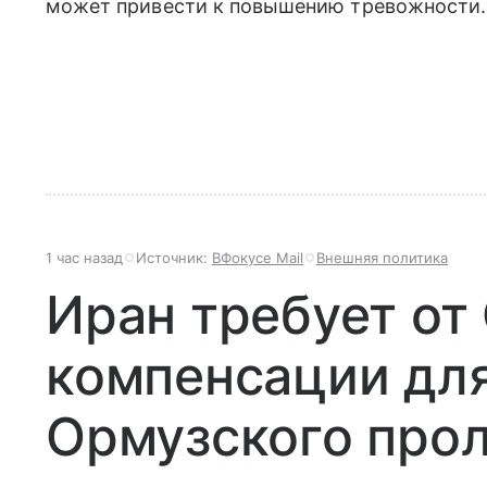
может привести к повышению тревожности.
1 час назад
Источник:
ВФокусе Mail
Внешняя политика
Иран требует о
компенсации дл
Ормузского про