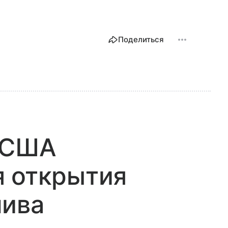
Поделиться
т США
я открытия
лива