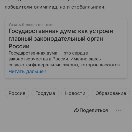
победители олимпиад, но и стобалльники.
Узнать больше по теме
Государственная дума: как устроен
главный законодательный орган
России
Государственная дума — это сердце
законотворчества в России. Именно здесь
создаются федеральные законы, которые касаются
жизни каждого гражданина: от образования и
Читать дальше
медицины до налогов и внешней политики. В статье
разберем, как устроена Дума.
Россия
Госдума
Новости
Образование
Поделиться