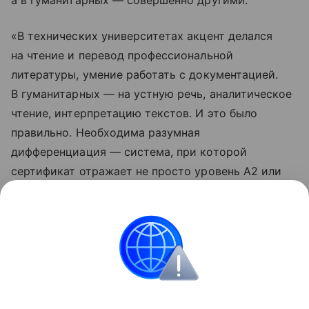
«В технических университетах акцент делался
на чтение и перевод профессиональной
литературы, умение работать с документацией.
В гуманитарных — на устную речь, аналитическое
чтение, интерпретацию текстов. И это было
правильно. Необходима разумная
дифференциация — система, при которой
сертификат отражает не просто уровень А2 или
В1, а уровень языка, необходимый
для конкретного направления подготовки», —
резюмировала она.
Россия
Эксклюзив
Новости
Образование