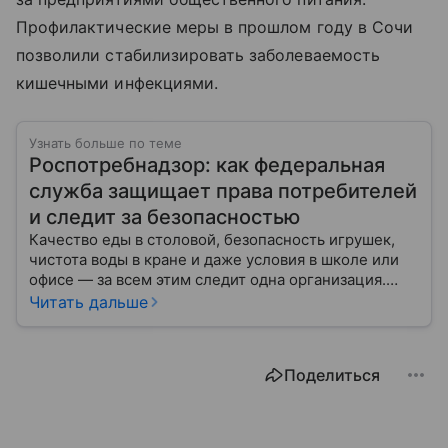
Профилактические меры в прошлом году в Сочи
позволили стабилизировать заболеваемость
кишечными инфекциями.
Узнать больше по теме
Роспотребнадзор: как федеральная
служба защищает права потребителей
и следит за безопасностью
Качество еды в столовой, безопасность игрушек,
чистота воды в кране и даже условия в школе или
офисе — за всем этим следит одна организация.
Роспотребнадзор — федеральная служба, которая
Читать дальше
защищает права потребителей и следит за
санитарной безопасностью. В статье расскажем, как
устроена эта служба, чем она занимается и почему
Поделиться
её работа важна для каждого жителя России.