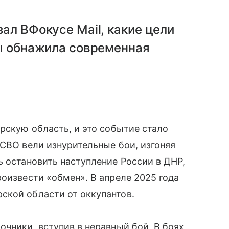
ал ВФокусе Mail, какие цели
сы обнажила современная
урскую область, и это событие стало
 СВО вели изнурительные бои, изгоняя
ь остановить наступление России в ДНР,
роизвести «обмен». В апреле 2025 года
ской области от оккупантов.
очники, вступив в неравный бой. В боях