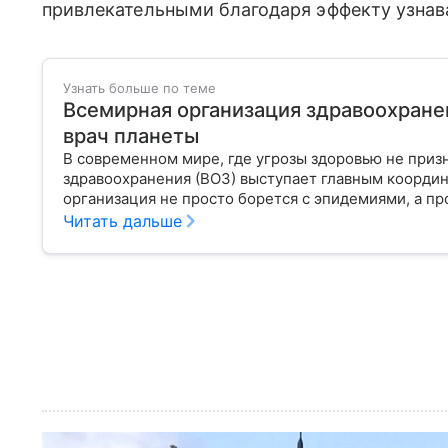
привлекательными благодаря эффекту узнав
Узнать больше по теме
Всемирная организация здравоохранен
врач планеты
В современном мире, где угрозы здоровью не приз
здравоохранения (ВОЗ) выступает главным координ
организация не просто борется с эпидемиями, а п
правом человека, работая над его реализацией для
Читать дальше
«командный центр», с какими вызовами он сталкива
часто критикуют — узнайте в нашей статье.