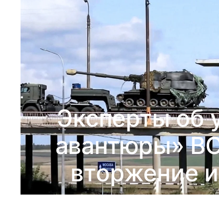
Эксперты об 
авантюры» ВС
вторжение и