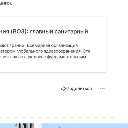
ания.
ия (ВОЗ): главный санитарный
нают границ, Всемирная организация
атором глобального здравоохранения. Эта
ровозглашает здоровье фундаментальным
 миллиардов людей. Как устроен этот
ется в 2026 году и почему его деятельность
Поделиться