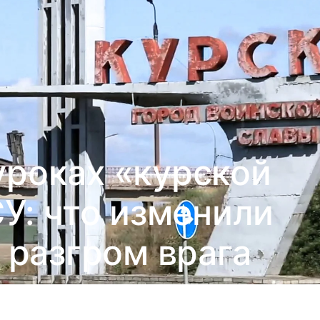
уроках «курской
У: что изменили
 разгром врага