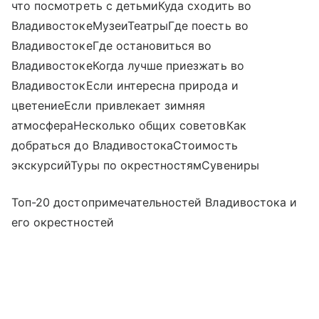
что посмотреть с детьмиКуда сходить во
ВладивостокеМузеиТеатрыГде поесть во
ВладивостокеГде остановиться во
ВладивостокеКогда лучше приезжать во
ВладивостокЕсли интересна природа и
цветениеЕсли привлекает зимняя
атмосфераНесколько общих советовКак
добраться до ВладивостокаСтоимость
экскурсийТуры по окрестностямСувениры
Топ-20 достопримечательностей Владивостока и
его окрестностей