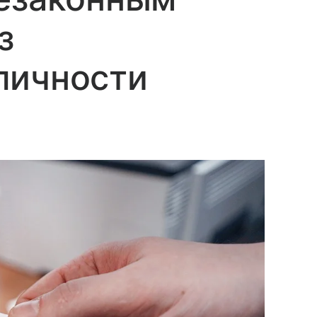
з
личности