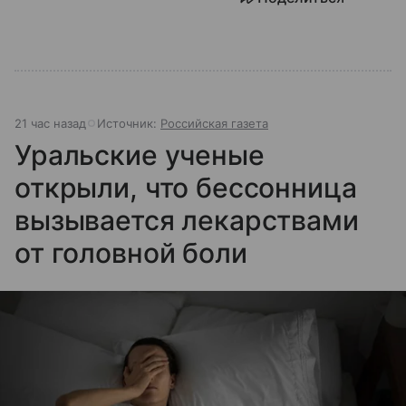
миллиардов людей. Как устроен этот «командный
центр», с какими вызовами он сталкивается в 2026
году и почему его деятельность часто критикуют —
узнайте в нашей статье.
21 час назад
Источник:
Российская газета
Уральские ученые
открыли, что бессонница
вызывается лекарствами
от головной боли