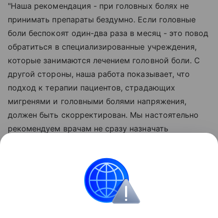
"Наша рекомендация - при головных болях не
принимать препараты бездумно. Если головные
боли беспокоят один-два раза в месяц - это повод
обратиться в специализированные учреждения,
которые занимаются лечением головной боли. С
другой стороны, наша работа показывает, что
подход к терапии пациентов, страдающих
мигренями и головными болями напряжения,
должен быть скорректирован. Мы настоятельно
рекомендуем врачам не сразу назначать
препараты для купирования головных болей, а
проверять качество сна пациентов, а также
выяснять, не злоупотребляют ли они
обезболивающими", - прокомментировала Елена
Лебедева.