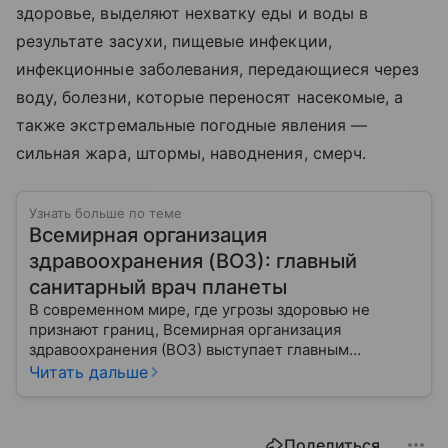
здоровье, выделяют нехватку еды и воды в
результате засухи, пищевые инфекции,
инфекционные заболевания, передающиеся через
воду, болезни, которые переносят насекомые, а
также экстремальные погодные явления —
сильная жара, штормы, наводнения, смерч.
Узнать больше по теме
Всемирная организация
здравоохранения (ВОЗ): главный
санитарный врач планеты
В современном мире, где угрозы здоровью не
признают границ, Всемирная организация
здравоохранения (ВОЗ) выступает главным
координатором глобального здравоохранения. Эта
Читать дальше
организация не просто борется с эпидемиями, а
провозглашает здоровье фундаментальным правом
человека, работая над его реализацией для
Поделиться