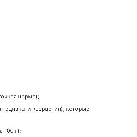
точная норма);
нтоцианы и кверцетин), которые
 100 г);