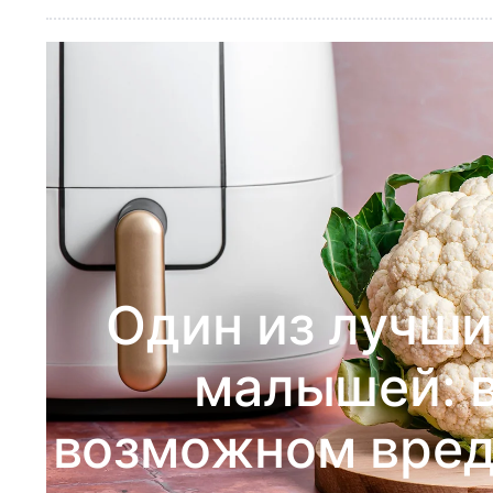
Один из лучши
малышей: в
возможном вред