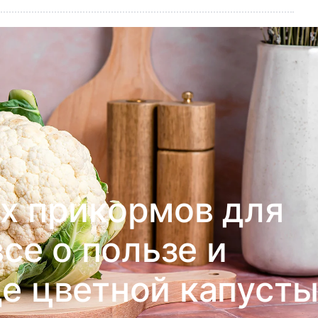
х прикормов для
се о пользе и
е цветной капуст