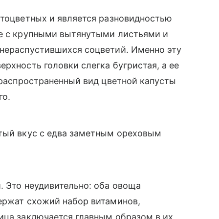
стоцветных и является разновидностью
ие с крупными вытянутыми листьями и
 нераспустившихся соцветий. Именно эту
рхность головки слегка бугристая, а ее
й распространенный вид цветной капусты
го.
атый вкус с едва заметным ореховым
. Это неудивительно: оба овоща
ержат схожий набор витаминов,
ица заключается главным образом в их