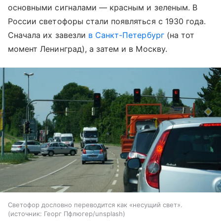
основными сигналами — красным и зеленым. В
России светофоры стали появляться с 1930 года.
Сначала их завезли
в Санкт-Петербург
(на тот
момент Ленинград), а затем и в Москву.
Светофор дословно переводится как «несущий свет».
источник:
Георг Пфлюгер/unsplash