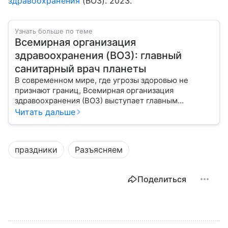
здравоохранения
(ВОЗ). 2023.
Узнать больше по теме
Всемирная организация
здравоохранения (ВОЗ): главный
санитарный врач планеты
В современном мире, где угрозы здоровью не
признают границ, Всемирная организация
здравоохранения (ВОЗ) выступает главным
координатором глобального здравоохранения. Эта
Читать дальше
организация не просто борется с эпидемиями, а
провозглашает здоровье фундаментальным правом
человека, работая над его реализацией для
праздники
Разъясняем
миллиардов людей. Как устроен этот «командный
центр», с какими вызовами он сталкивается в 2026
году и почему его деятельность часто критикуют —
Поделиться
узнайте в нашей статье.