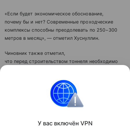
«Если будет экономическое обоснование,
почему бы и нет? Современные проходческие
комплексы способны преодолевать по 250−300
метров в месяц», — отметил Хуснуллин.
Чиновник также отметил,
что перед строительством тоннеля необходимо
выстроить внутреннюю инфраструктуру региона.
По его словам, без хороших дорог на территории
страны прямая связь с США бесполезна.
США
Россия
Внешняя политика
Новости
Поделиться
У вас включ
ён
V
P
N