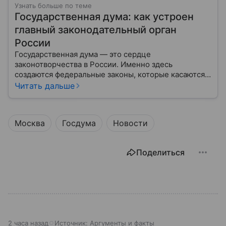
Узнать больше по теме
Государственная дума: как устроен
главный законодательный орган
России
Государственная дума — это сердце
законотворчества в России. Именно здесь
создаются федеральные законы, которые касаются
жизни каждого гражданина: от образования и
Читать дальше
медицины до налогов и внешней политики. В статье
разберем, как устроена Дума.
Москва
Госдума
Новости
Поделиться
2 часа назад
Источник:
Аргументы и факты