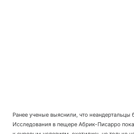
Ранее ученые выяснили, что неандертальцы 
Исследования в пещере Абрик-Писарро пока
к суровым условиям, охотились не только н